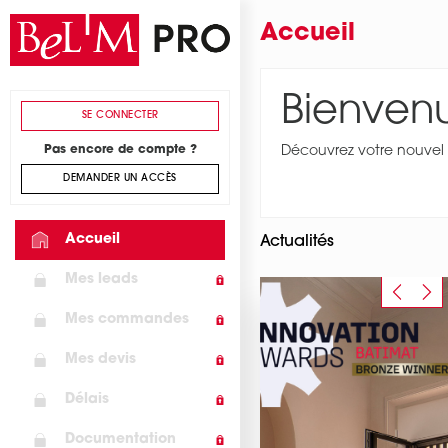
Skip to main content
Accueil
Bienven
SE CONNECTER
Pas encore de compte ?
Découvrez votre nouvel
DEMANDER UN ACCÈS
Accueil
Actualités
Mes leads
Previou
Ne
Mes commandes
Mes devis
Délais
Documentation