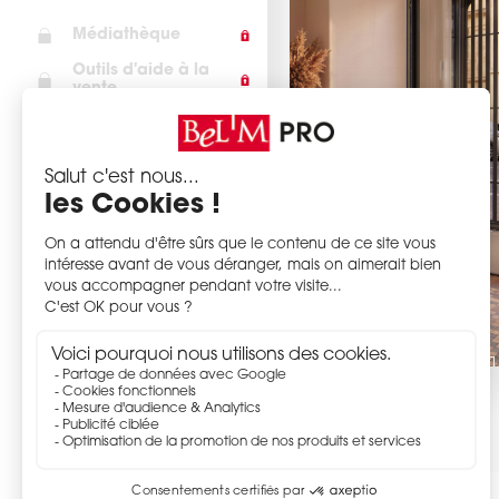
Médiathèque
Outils d'aide à la
vente
SAV
Pièces détachées
Portes en stock
Actualités
Centre de formation